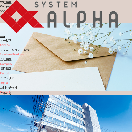
会社情報
Company
TOP
会社情報
サービス
Service
ソリューション・製品
Solution/products
会社情報
Company
採用情報
Recruit
トピックス
Topics
お問い合わせ
Contact
ごあいさつ